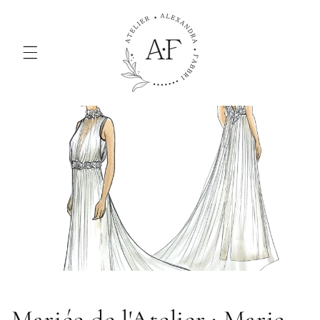
et passer
au
contenu
Mariée de l'Atelier : Marie-