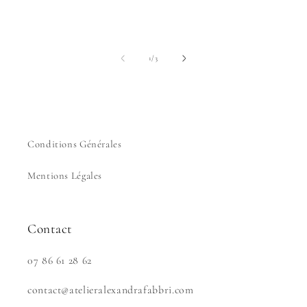
de
1
/
3
Conditions Générales
Mentions Légales
Contact
07 86 61 28 62
contact@atelieralexandrafabbri.com