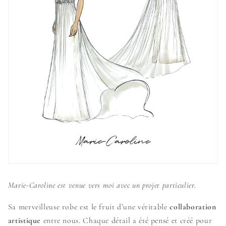
Marie-Caroline est venue vers moi avec un projet particulier.
Sa merveilleuse robe est le fruit d’une véritable
collaboration
artistique
entre nous. Chaque détail a été pensé et créé pour