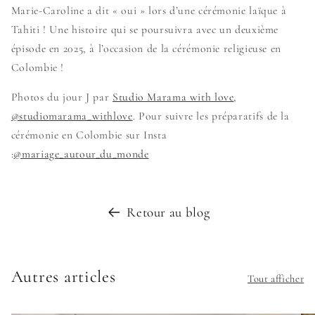
Marie-Caroline a dit « oui » lors d’une cérémonie laïque à
Tahiti ! Une histoire qui se poursuivra avec un deuxième
épisode en 2025, à l’occasion de la cérémonie religieuse en
Colombie !
Photos du jour J par
Studio M
arama with love
,
@studiomarama_withlove
. Pour suivre les préparatifs de la
cérémonie en Colombie sur Insta
:
@mariage_autour_du_monde
Retour au blog
Autres articles
Tout afficher