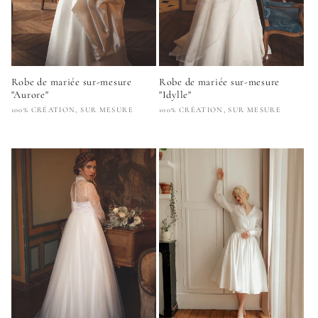
Robe de mariée sur-mesure
Robe de mariée sur-mesure
"Aurore"
"Idylle"
Fournisseur :
Fournisseur :
100% CRÉATION, SUR MESURE
100% CRÉATION, SUR MESURE
Prix
Prix
habituel
habituel