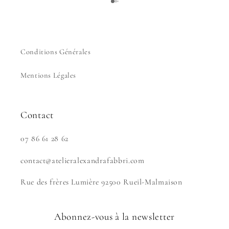
qui aura fait son effet ! Merci encore pour tout ! 💙
anges
pour 
réalis
Conditions Générales
Mentions Légales
Contact
07 86 61 28 62
contact@atelieralexandrafabbri.com
Rue des frères Lumière 92500 Rueil-Malmaison
Abonnez-vous à la newsletter