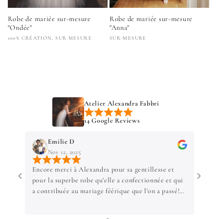
Robe de mariée sur-mesure
Robe de mariée sur-mesure
"Ondée"
"Anna"
Fournisseur :
Fournisseur :
100% CRÉATION, SUR MESURE
SUR-MESURE
Prix
Prix
habituel
habituel
Atelier Alexandra Fabbri
14 Google Reviews
Emilie D
Nov 12, 2025
Encore merci à Alexandra pour sa gentillesse et
Magni
pour la superbe robe qu'elle a confectionnée et qui
appel
a contribuée au mariage féérique que l'on a passé!
la th
Je suis ravie de t'avoir fait confiance pour la
costu
confection de ma robe de mariage athypique mais
avons