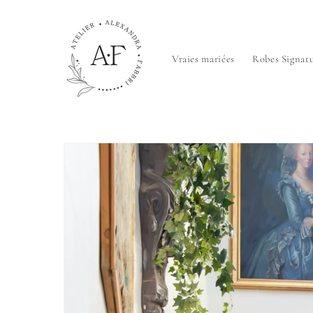
et passer
au
contenu
Vraies mariées
Robes Signatu
Passer aux
informations
produits