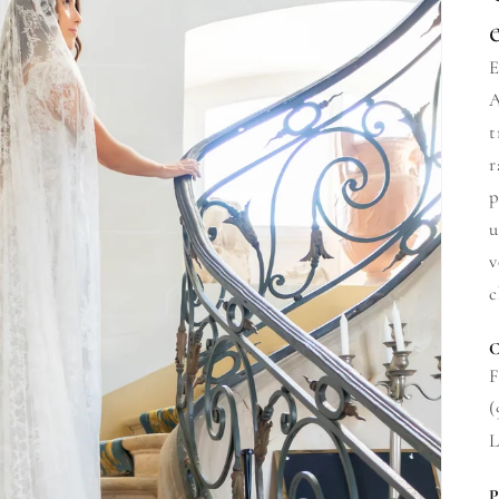
E
A
t
r
p
u
v
c
F
(
L