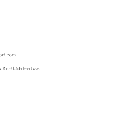
bri.com
0 Rueil-Malmaison
Instagram