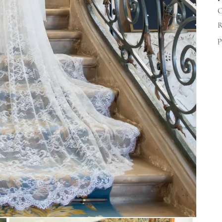
C
R
p